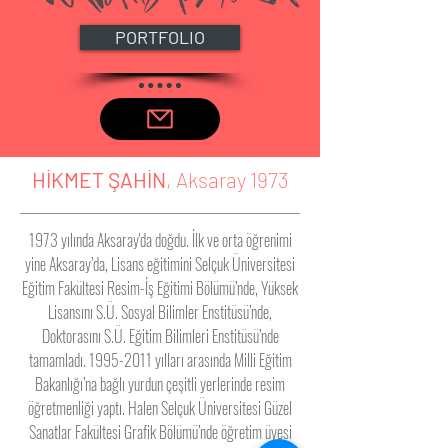
PORTFOLIO
HİKMET ŞAHİN
, Aksaray 1973
1973 yılında Aksaray'da doğdu. İlk ve orta öğrenimi
yine Aksaray’da, Lisans eğitimini Selçuk Üniversitesi
Eğitim Fakültesi Resim-İş Eğitimi Bölümü’nde, Yüksek
Lisansını S.Ü. Sosyal Bilimler Enstitüsü’nde,
Doktorasını S.Ü. Eğitim Bilimleri Enstitüsü’nde
tamamladı.
1995-2011
yılları arasında Milli Eğitim
Bakanlığı’na bağlı yurdun çeşitli yerlerinde resim
öğretmenliği yaptı. Halen Selçuk Üniversitesi Güzel
Sanatlar Fakültesi Grafik Bölümü’nde öğretim üyesi